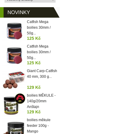
NOVINKY
Catfish Mega
boilies 30mm /
50g...
125 Kč
Catfish Mega
boilies 30mm /
50g...
125 Kč
Giant Carp-Catfish
40 mm, 300 g...
129 Kč
boilies MĚKULE -
140g/20mm
Anštajn
129 Kč
boilies měkule
feeder 100g -
Mango