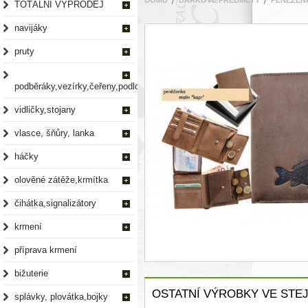
DOMŮ
DÁRKOVÉ PŘEDMĚTY
PENĚŽEN
TOTÁLNÍ VÝPRODEJ
navijáky
pruty
podběráky,vezírky,čeřeny,podložky
vidličky,stojany
vlasce, šňůry, lanka
háčky
olověné zátěže,krmítka
čihátka,signalizátory
krmení
příprava krmení
bižuterie
OSTATNÍ VÝROBKY VE STEJ
splávky, plovátka,bojky