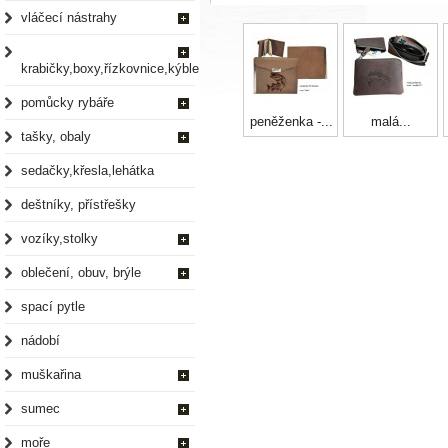
vláčecí nástrahy
krabičky,boxy,řízkovnice,kýble
pomůcky rybáře
peněženka -...
malá...
tašky, obaly
sedačky,křesla,lehátka
deštníky, přístřešky
vozíky,stolky
oblečení, obuv, brýle
spací pytle
nádobí
muškařina
sumec
moře