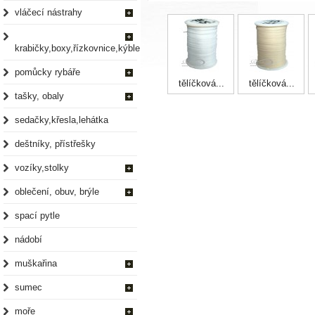
vláčecí nástrahy
krabičky,boxy,řízkovnice,kýble
pomůcky rybáře
tělíčková...
tělíčková...
tašky, obaly
sedačky,křesla,lehátka
deštníky, přístřešky
vozíky,stolky
oblečení, obuv, brýle
spací pytle
nádobí
muškařina
sumec
moře