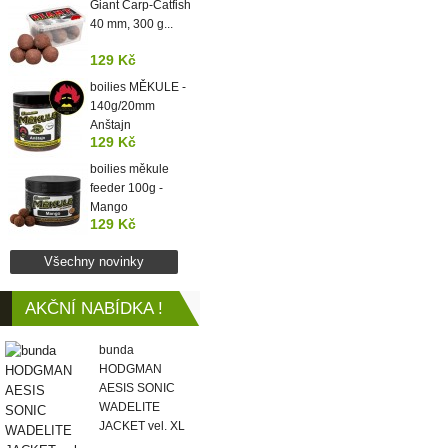
Giant Carp-Catfish
40 mm, 300 g...
129 Kč
boilies MĚKULE -
140g/20mm
Anštajn
129 Kč
boilies měkule
feeder 100g -
Mango
129 Kč
Všechny novinky
AKČNÍ NABÍDKA !
bunda
HODGMAN
AESIS SONIC
WADELITE
JACKET vel. XL