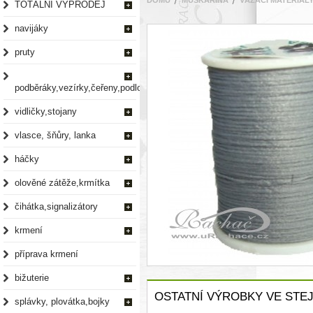
DOMŮ
MUŠKAŘINA
VÁZACÍ MATERIÁL
TOTÁLNÍ VÝPRODEJ
navijáky
pruty
podběráky,vezírky,čeřeny,podložky
vidličky,stojany
vlasce, šňůry, lanka
háčky
olověné zátěže,krmítka
čihátka,signalizátory
krmení
příprava krmení
bižuterie
OSTATNÍ VÝROBKY VE STEJ
splávky, plovátka,bojky