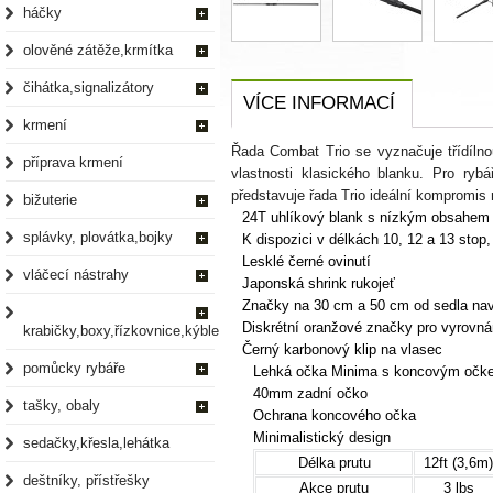
háčky
olověné zátěže,krmítka
čihátka,signalizátory
VÍCE INFORMACÍ
krmení
Řada Combat Trio se vyznačuje třídílnou
příprava krmení
vlastnosti klasického blanku. Pro rybá
představuje řada Trio ideální kompromis
bižuterie
24T uhlíkový blank s nízkým obsahem
splávky, plovátka,bojky
K dispozici v délkách 10, 12 a 13 stop,
Lesklé černé ovinutí
vláčecí nástrahy
Japonská shrink rukojeť
Značky na 30 cm a 50 cm od sedla nav
Diskrétní oranžové značky pro vyrovná
krabičky,boxy,řízkovnice,kýble
Černý karbonový klip na vlasec
pomůcky rybáře
Lehká očka Minima s koncovým očke
40mm zadní očko
tašky, obaly
Ochrana koncového očka
Minimalistický design
sedačky,křesla,lehátka
Délka prutu
12ft (3,6m)
deštníky, přístřešky
Akce prutu
3 lbs