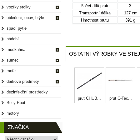
Počet dílů prutu
3
vozíky,stolky
Transportní délka
127 c
oblečení, obuv, brýle
Hmotnost prutu
391 g
spací pytle
nádobí
muškařina
OSTATNÍ VÝROBKY VE STEJ
sumec
moře
dárkové předměty
dezinfekční prostředky
prut CHUB...
prut C-Tec...
Belly Boat
motory
ZNAČKA