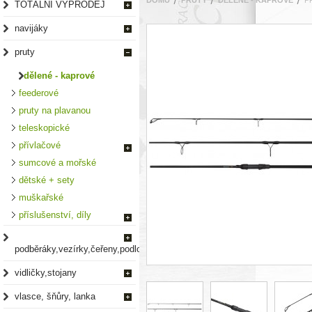
DOMŮ
PRUTY
DĚLENÉ - KAPROVÉ
P
TOTÁLNÍ VÝPRODEJ
navijáky
pruty
dělené - kaprové
feederové
pruty na plavanou
teleskopické
přívlačové
sumcové a mořské
dětské + sety
muškařské
příslušenství, díly
podběráky,vezírky,čeřeny,podložky
vidličky,stojany
vlasce, šňůry, lanka