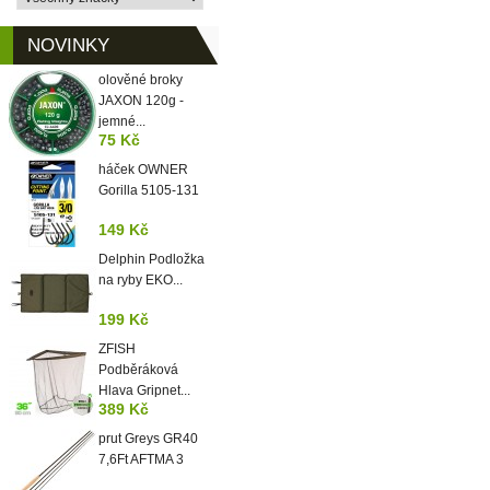
NOVINKY
olověné broky
JAXON 120g -
jemné...
75 Kč
háček OWNER
Gorilla 5105-131
149 Kč
Delphin Podložka
na ryby EKO...
199 Kč
ZFISH
Podběráková
Hlava Gripnet...
389 Kč
prut Greys GR40
7,6Ft AFTMA 3